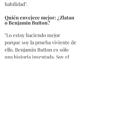
habilidad".
Quién envejece mejor: ¿Zlatan 
o Benjamin Button?
"Lo estoy haciendo mejor 
porque soy la prueba viviente de 
ello. Benjamin Button es sólo 
una historia inventada. Soy el 
perfil perfecto para esa película. 
Yo estoy haciendo la película real 
y 
Benjamin Button
era una 
película para el cine".
¿Quién ganaría en una lucha de 
pulsos entre Zlatan y King 
Kong?