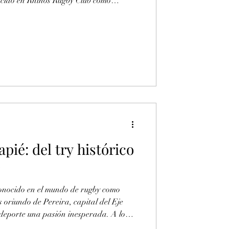
cido en Rhinos Rugby Club como
uno de los nombres jóvenes a seguir en
años, este jugador formado en el club ha
evens y el XV con una historia marcada
ontacto con el rugby llegó a los 14 años,
pié: del try histórico
onocido en el mundo de rugby como
s oriundo de Pereira, capital del Eje
eporte una pasión inesperada. A lo
dos, pero a sus 16 años, tras ver la