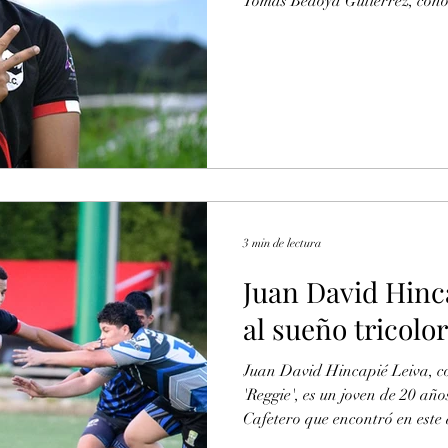
Tomás Bedoya Gutiérrez, cono
“Tommy”, se ha convertido en 
el rugby de Pereira. A sus 19 
sabido abrirse camino en el s
por la resiliencia. Su primer c
en
3 min de lectura
Juan David Hinca
al sueño tricolor
Juan David Hincapié Leiva, c
'Reggie', es un joven de 20 año
Cafetero que encontró en este d
largo de su vida practicó clava