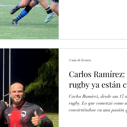
exhibición del profesor Luis E
conexión que lo llevaría a eleg
3 min de lectura
Carlos Ramírez: 
rugby ya están 
Carlos Ramírez, desde sus 17 a
rugby. Lo que comenzó como u
convirtiéndose en una pasión
hasta consolidarse como una p