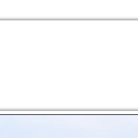
OS?
RUGBY
FÚTBOL
CICLISMO
OTROS DEP