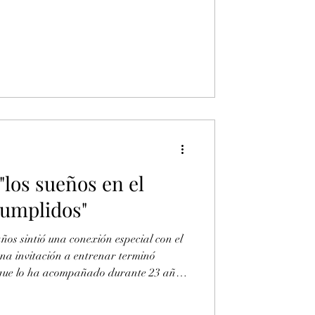
duardo en su colegio, sintió la primera
ir al rugby como su deporte principal.
"los sueños en el
cumplidos"
ños sintió una conexión especial con el
na invitación a entrenar terminó
 que lo ha acompañado durante 23 años,
arte fundamental de su vida.