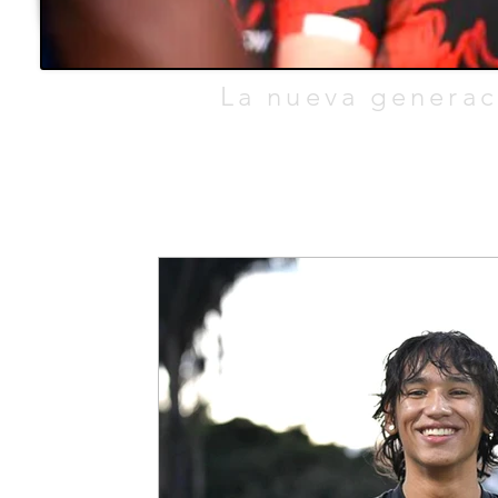
TEO.
La nueva generac