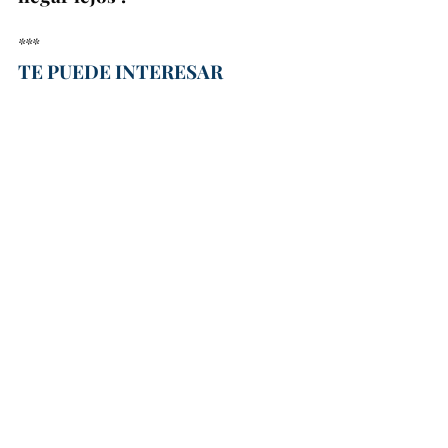
***
TE PUEDE INTERESAR
Desde los 16 años conectó con el mundo del 
rugby. Crédito: Sofia Hincapié
Hay quienes nacen con el 
destino trazado y quienes, como 