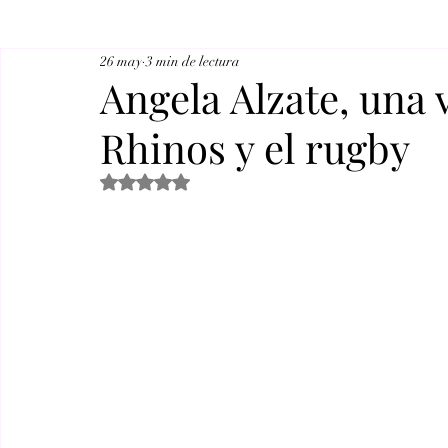
26 may
3 min de lectura
Angela Alzate, una 
Rhinos y el rugby
Obtuvo NaN de 5 estrellas.