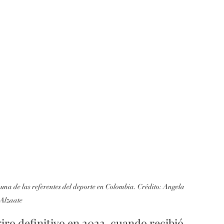
una de las referentes del deporte en Colombia. Crédito: Angela 
Alzaate
iro definitivo en 2022, cuando recibió 