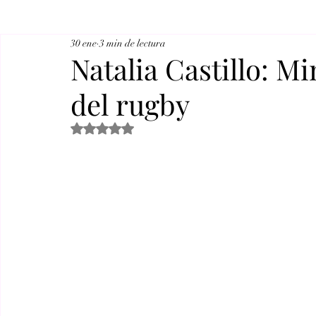
30 ene
3 min de lectura
Natalia Castillo: Mi
del rugby
Obtuvo NaN de 5 estrellas.