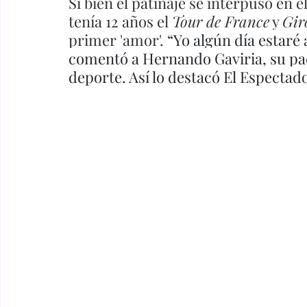
Si bien el patinaje se interpuso en
tenía 12 años el 
Tour de France
 y 
Gir
primer 'amor'. 
“Yo algún día estaré 
comentó a Hernando Gaviria, su pa
deporte. Así lo destacó El Espectado