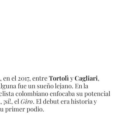
 en el 2017, 
entre 
Tortolì
y 
Cagliari
, 
lguna fue un sueño lejano. En la 
clista colombiano enfocaba su potencial 
a
, ¡sí!, el 
Giro
. El debut era historia y 
su primer podio. 