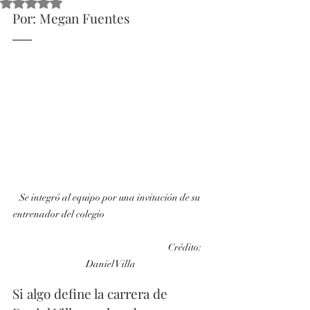
Obtuvo NaN de 5 estrellas.
Por: Megan Fuentes 
Se integró al equipo por una invitación de su 
entrenador del colegio                                                  
                                                                        Crédito: 
Daniel Villa
Si algo define la carrera de 