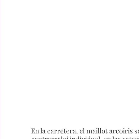
En la carretera, el maillot arcoiris s
contrarreloj individual, en las categ