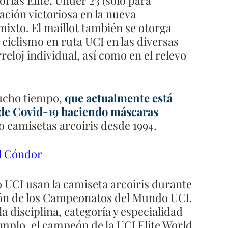
ación victoriosa en la nueva 
mixto. El maillot también se otorga 
iclismo en ruta UCI en las diversas 
reloj individual, así como en el relevo 
ucho tiempo, 
que actualmente está 
de Covid-19 haciendo máscaras 
o camisetas arcoiris desde 1994.
El Cóndor
UCI usan la camiseta arcoiris durante 
ión de los Campeonatos del Mundo UCI. 
a disciplina, categoría y especialidad 
mplo, el campeón de la UCI Elite World 