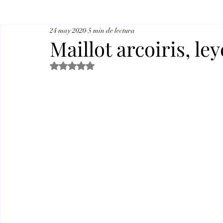
24 may 2020
5 min de lectura
Maillot arcoiris, l
Obtuvo NaN de 5 estrellas.