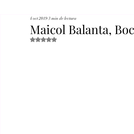
4 oct 2019
3 min de lectura
Maicol Balanta, Boc
Obtuvo NaN de 5 estrellas.