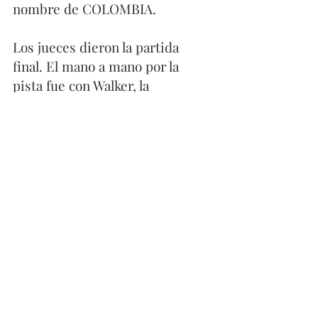
nombre de COLOMBIA. 
Los jueces dieron la partida 
final. El mano a mano por la 
pista fue con Walker, la 
neozelandesa que batalló frente 
a frente con 'La Hormiga 
Atómica', que no dudo un 
segundo para mantener el ritmo 
y cruzar la meta con la medalla 
de oro a cuestas. 
Aquel día inició
 el sueño 
olímpico
 de 'La Tata'
, la 
leyenda
de Mariana Pajón
. 