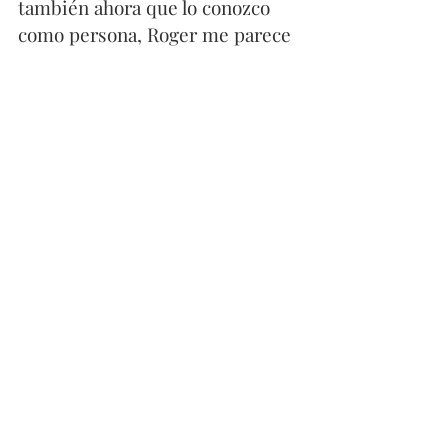
también ahora que lo conozco 
como persona, Roger me parece 
espectacular. No puedo dejar de 
nombrar a Rafa (Nadal), porque 
para mí ellos son leyendas. Por 
la clase de personas que son, los 
respeto aún más todavía", 
comentó a  
http://elpueblo.com.co
.
El 
vuelo 2005 
siempre traera a 
su memoria el amor y la pasión 
por el tenis, el deporte que lo ha 
llevado a conquistar el mundo 
con la bandera tricolor. 
Otros deportes