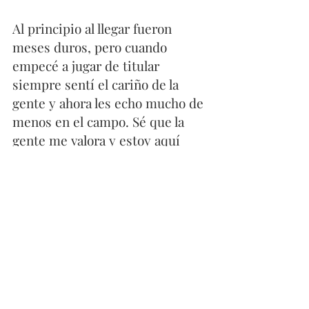
Al principio al llegar fueron 
meses duros, pero cuando 
empecé a jugar de titular 
siempre sentí el cariño de la 
gente y ahora les echo mucho de 
menos en el campo. Sé que la 
gente me valora y estoy aquí 
para ayudar al Atleti. Un 
futbolista nunca sabe cuánto 
tiempo se va a quedar en un 
club, pero llevo aquí 7 años y 
hasta ahora todo ha ido bien. 
Todo es más fácil cuando la 
afición te quiere, porque te da 
confianza y te ayuda a sacar lo 
mejor de ti.