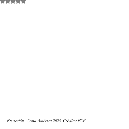
Obtuvo NaN de 5 estrellas.
En acción.. Copa América 2025. Crédito: FCF