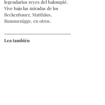
legendarios reyes del balompié. 
Vive bajo las miradas de los 
Beckenbauer, Matthäus, 
Rummenigge, en otros.
Lea también
Adolfo Valencia, 'El Tren' de 
Munich
. En la lupa del Bayern 
Munich de la década de los 90's 