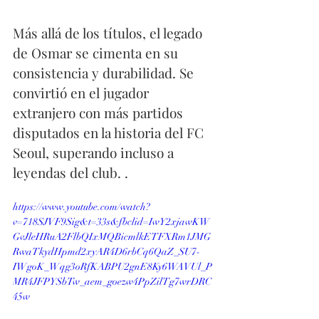
Más allá de los títulos, el legado 
de Osmar se cimenta en su 
consistencia y durabilidad. Se 
convirtió en el jugador 
extranjero con más partidos 
disputados en la historia del FC 
Seoul, superando incluso a 
leyendas del club. .
https://www.youtube.com/watch?
v=718SJVF9Sig&t=33s&fbclid=IwY2xjawKW
GvJleHRuA2FlbQIxMQBicmlkETFXRm1JMG
RwaTkydHpmd2xyAR4D6rbCq6QaZ_SU7-
IWgoK_Wqg3oRfKABPU2gnE8Ky6WAVUl_P
MR4JFPYSbTw_aem_goezw4PpZilTg7wrDRC
45w