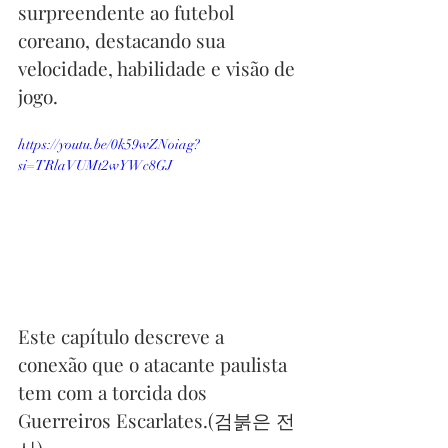
surpreendente ao futebol 
coreano, destacando sua 
velocidade, habilidade e visão de 
jogo.
https://youtu.be/0k59wZNoiag?
si=TRlaVUMt2wYWc8GJ
Este capítulo descreve a 
conexão que o atacante paulista 
tem com a torcida dos 
Guerreiros Escarlates.(검붉은 전