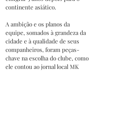
continente asiático. 
A ambição e os planos da 
equipe, somados à grandeza da 
cidade e à qualidade de seus 
companheiros, foram peças-
chave na escolha do clube, como 
ele contou ao jornal local MK 
Sports. 
Lucas Rodrigues
 enfrenta a 
segunda temporada com seu 
clube. Eles estão no top 3 da 
Liga e internamente na equipe 
se nota uma camaradagem que 
os projeta como um dos 