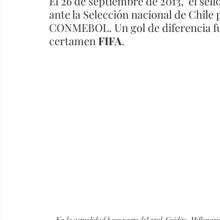
El 26 de septiembre de 2013,  el sell
ante la Selección nacional de Chil
CONMEBOL. Un gol de diferencia fue
certamen
 FIFA
. 
En la actualidad hace parte del azul. Crédito. Millonari