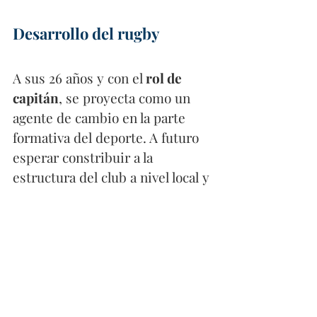
Desarrollo del rugby
A sus 26 años y con el
 rol de 
capitán
, se proyecta como un 
agente de cambio en la parte 
formativa del deporte. A futuro 
esperar constribuir a la 
estructura del club a nivel local y 
regional, y de esta manera 
aportar al trabajo social que se 
viene gestando en la evolución 
de la disciplina en Colombia. 
Tampoco deja de lado los 
proyectos a nivel de 