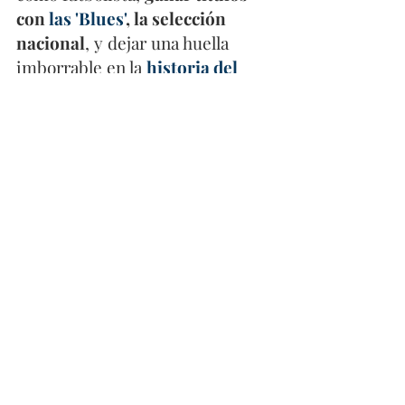
con 
las 'Blues'
, la selección 
nacional
, y dejar una huella 
imborrable en la 
historia del 
deporte.
Mayra es mucho más que una 
futbolista. Es un símbolo de 
empoderamiento y una 
inspiración para miles de 
personas. Su trayectorua 
demuestra que con 
esfuerzo, dedicación y 
pasión, los sueños pueden 
hacerse realidad.
Fútbol
Fútbol Femenino