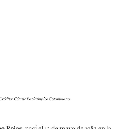
 Crédito: Cómite Parlaímpico Colombiano
po Rojas
, nací el 13 de mayo de 1982 en la 