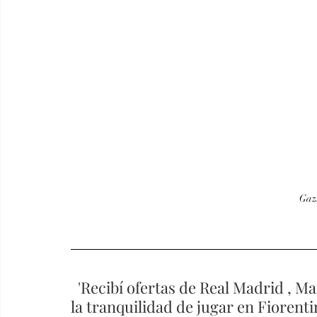
Gazz
  'Recibí ofertas de Real Madrid , Manchester United y Milán  pero prefiría 
la tranquilidad de jugar en Fiorenti