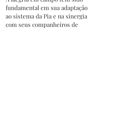
fundamental em sua adaptação 
ao sistema da Pia e na sinergia 
com seus companheiros de 
equipe. 
O objetivo contra a 
Venezuela
na Copa América foi um reflexo 
disso: 
O contra-ataque de Canarihna. 
Os 10 vêem os espaços. Ary se 
liberta e recebe a bola pela 
esquerda, prende-a ao pé 
direito e na borda dos 18, coloca 
a bola no canto do gol sul do 
Estádio Centenário, na Armênia. 