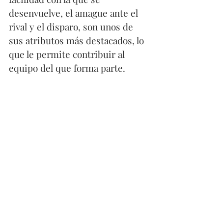
desenvuelve, el amague ante el 
rival y el disparo, son unos de 
sus atributos más destacados, lo 
que le permite contribuir al 
equipo del que forma parte.
Con la selección ecuatoriana 
registra 23 partidos y 1,313 
minutos jugados. En este 
tiempo, ha sumado goles y 
asistencias, consolidándose 
como el motor creativo del 
equipo en Eliminatorias y Copa 
América.