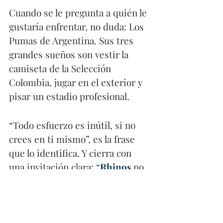
Cuando se le pregunta a quién le 
gustaría enfrentar, no duda: Los 
Pumas de Argentina. Sus tres 
grandes sueños son vestir la 
camiseta de la Selección 
Colombia, jugar en el exterior y 
pisar un estadio profesional.
“Todo esfuerzo es inútil, si no 
crees en ti mismo”, es la frase 
que lo identifica. Y cierra con 
una invitación clara: “
Rhinos
no 
es solo un equipo, es una 
familia. Te invito a que nos 
sigas, apoyes el 
rugby
 y seas 
parte de este proceso que sigue 