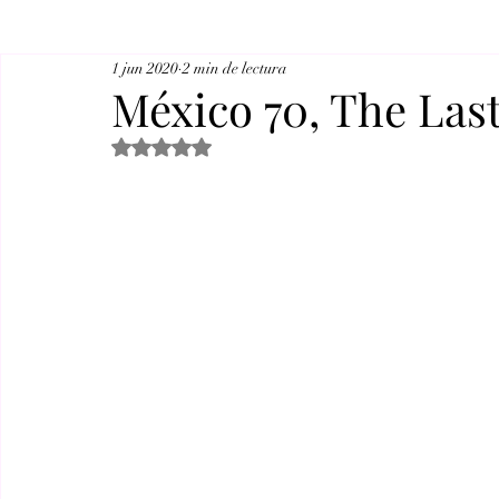
1 jun 2020
2 min de lectura
México 70, The Las
Obtuvo NaN de 5 estrellas.