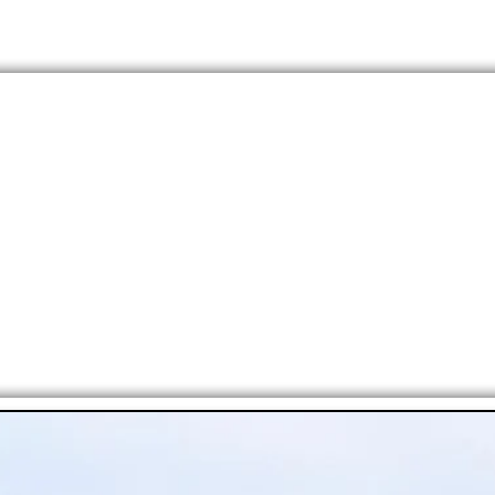
OS?
RUGBY
FÚTBOL
CICLISMO
OTROS DEP