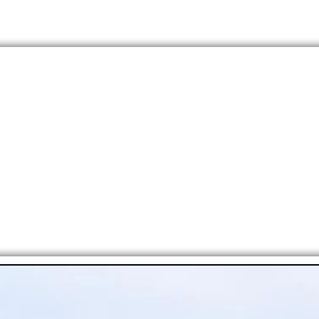
OS?
RUGBY
FÚTBOL
CICLISMO
OTROS DEP