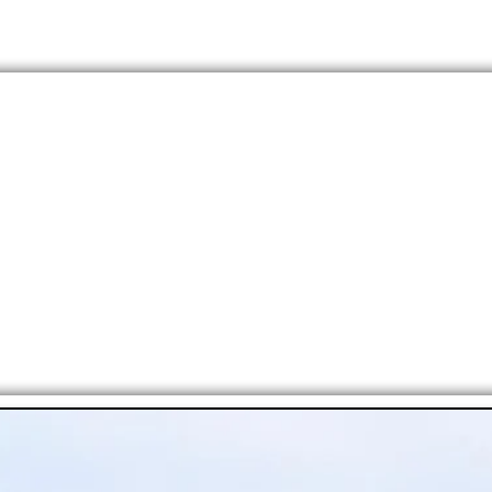
OS?
RUGBY
FÚTBOL
CICLISMO
OTROS DEP