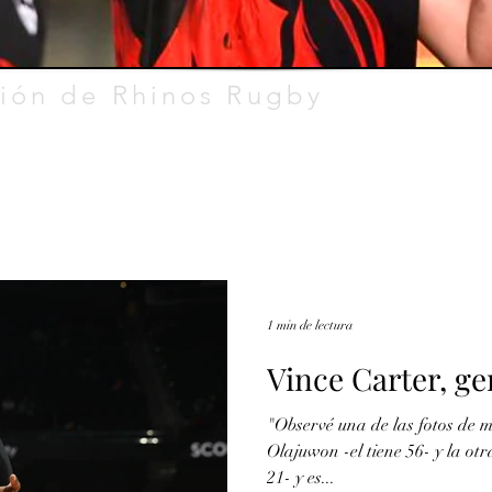
ión de Rhinos Rugby
1 min de lectura
Vince Carter, g
"Observé una de las fotos de 
Olajuwon -el tiene 56- y la ot
21- y es...