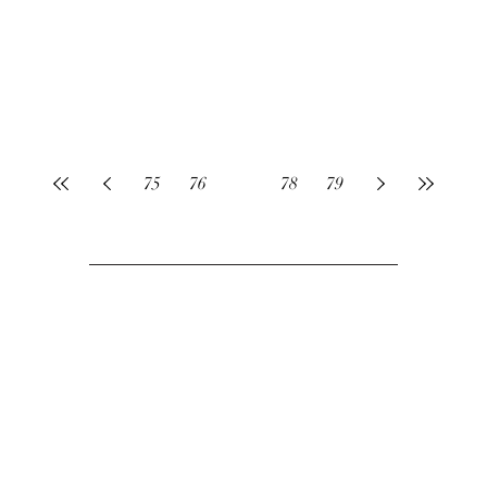
75
76
77
78
79
¡Suscríbete!
Haz parte de las leyendas