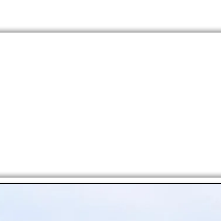
OS?
RUGBY
FÚTBOL
CICLISMO
OTROS DEP