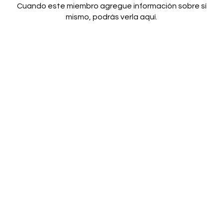
Cuando este miembro agregue información sobre sí
mismo, podrás verla aquí.
¡Suscríbete!
Haz parte de las leyendas