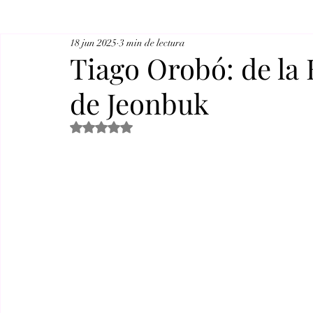
18 jun 2025
3 min de lectura
Tiago Orobó: de la 
de Jeonbuk
Obtuvo NaN de 5 estrellas.