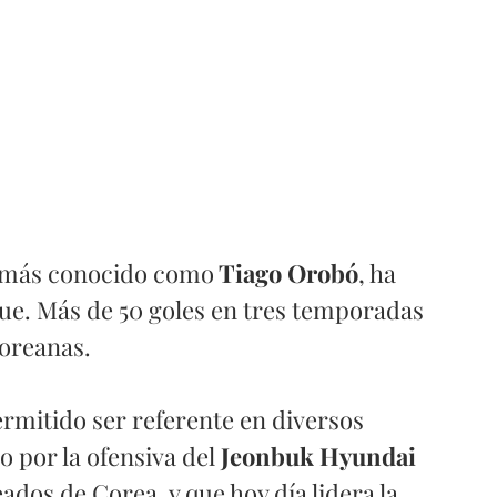
a, más conocido como
 Tiago Orobó
, ha 
gue. Más de 50 goles en tres temporadas 
oreanas. 
rmitido ser referente en diversos 
 por la ofensiva del 
Jeonbuk Hyundai 
ados de Corea, y que hoy día lidera la 