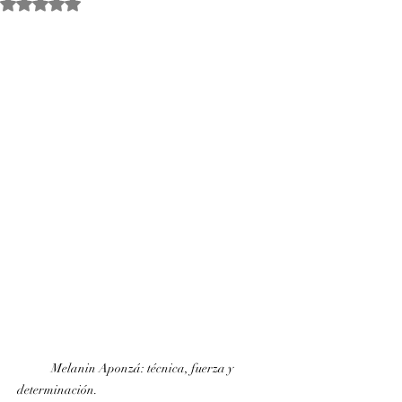
Obtuvo NaN de 5 estrellas.
Melanin Aponzá: técnica, fuerza y 
determinación.                                                                