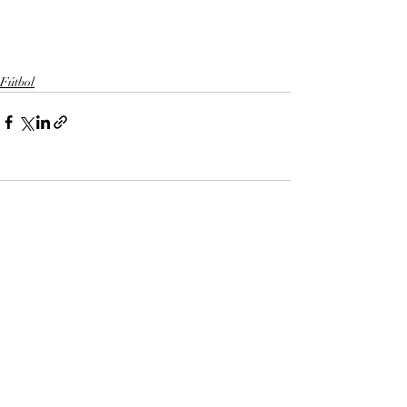
Fútbol
Comentarios
0.0 / 5 (0)
Comentar y calificar...