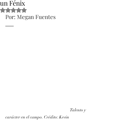
un Fénix
Obtuvo NaN de 5 estrellas.
Por: Megan Fuentes
                                                                     Talento y 
carácter en el campo. Crédito: Kevin                       