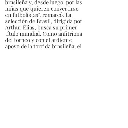
brasileña y, desde luego, por las 
niñas que quieren convertirse 
en futbolistas", remarcó. La 
selección de Brasil, dirigida por 
Arthur Elias, busca su primer 
título mundial. Como anfitriona 
del torneo y con el ardiente 
apoyo de la torcida brasileña, el 
sueño parece aún más tangible.
"Cuando me paro a reflexionar 
sobre la Copa Mundial de Brasil, 
pienso en mi infancia, cuando 
veía los partidos con mi familia y 
jugaba al fútbol con mis amigos. 
El hecho de que estén ahí para 
apoyarnos nos da muchísima 
fuerza. La atmósfera del 
momento te ayuda a 
sobreponerte al cansancio", 
declaró.