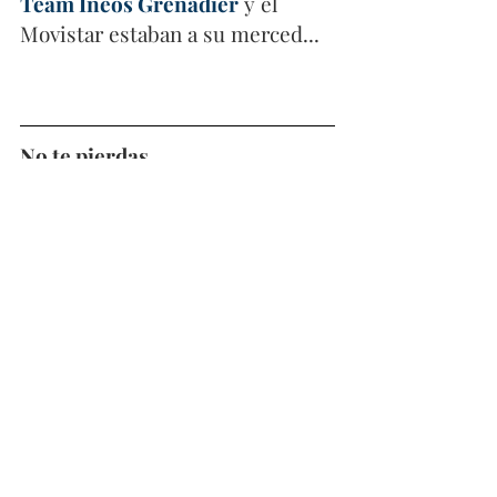
Team Ineos Grenadier
 y el 
Movistar estaban a su merced...
No te pierdas
Santiago Umba, el escarabajo 
de Arcabuco.
El destino conecta 
leyendas. En su infancia el 
ciclista cruzó camino con Nairo 