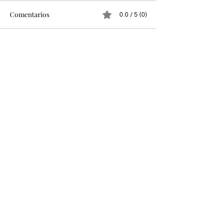
Comentarios
0.0 / 5 (0)
Comentar y calificar...
Jhoana Córdoba 'Tutty': de