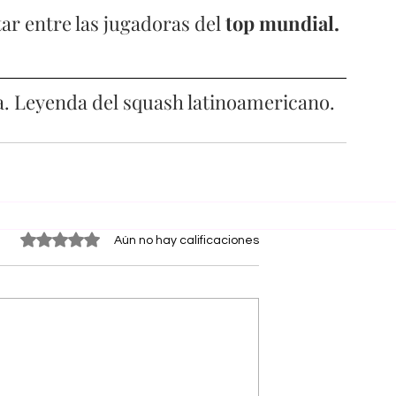
tar entre las jugadoras del 
top mundial. 
a. Leyenda del squash latinoamericano. 
Obtuvo 0 de 5 estrellas.
Aún no hay calificaciones