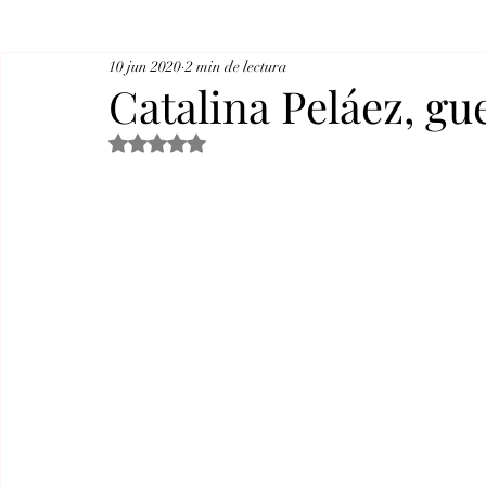
10 jun 2020
2 min de lectura
Catalina Peláez, gu
Obtuvo NaN de 5 estrellas.