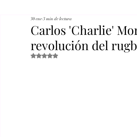
30 ene
3 min de lectura
Carlos 'Charlie' Mo
revolución del rug
Obtuvo NaN de 5 estrellas.