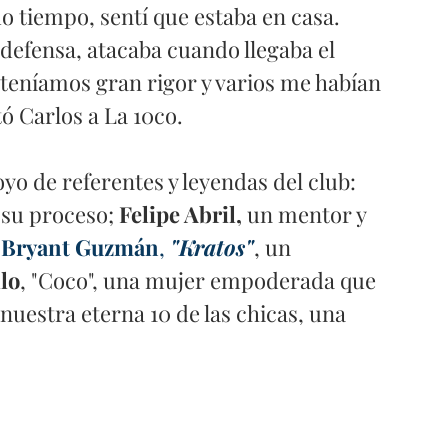
o tiempo, sentí que estaba en casa. 
 defensa, atacaba cuando llegaba el 
eníamos gran rigor y varios me habían 
tó Carlos a La 10co.
yo de referentes y leyendas del club:  
 su proceso; 
Felipe Abril,
 un mentor y 
 
Bryant Guzmán
, 
"Kratos"
, un 
llo
, "Coco", una mujer empoderada que 
 "nuestra eterna 10 de las chicas, una 